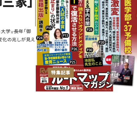
御三家」
学――。長年「御
変化の兆しが見え
特集記事