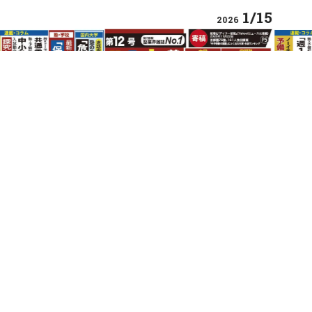
1/15
2026
SPECIAL
SPE
都圏77塾（201人）を分析 中学受験「志望
全国
決定」キーワード データ
格ル