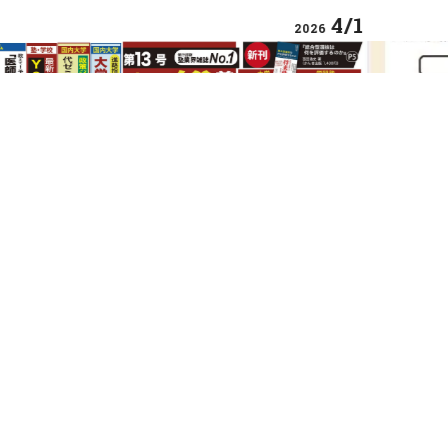
4/1
2026
CIAL
SPECI
300塾（722人）を分析 総合型選抜合
SNS時
ートマップ