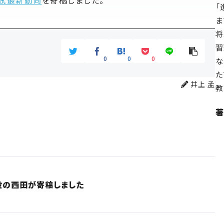
入試最新動向
を寄稿しました。
「
ま
将
習
0
0
0
な
た
井上 孟
教
著
役の西田が寄稿しました