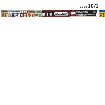
2
10/1
2025
SPECIAL
志望校決定「キーワード」データ
首
校