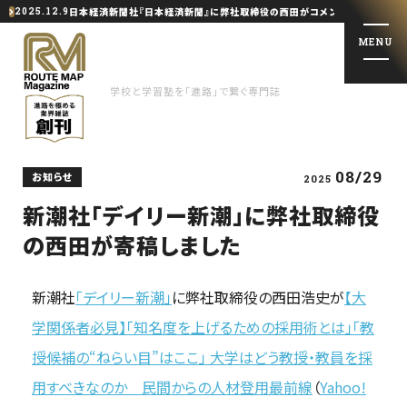
日本経済新聞社『日本経済新聞』に弊社取締役の西田がコメント提供しました
2025.12.9
MENU
学校と学習塾を「進路」で繋ぐ専門誌
08/29
お知らせ
2025
学校と学習塾を「進路」で繋ぐ専門誌
新潮社「デイリー新潮」に弊社取締役
の西田が寄稿しました
特集記事
トップインタビュー
新潮社
「デイリー新潮」
に弊社取締役の西田浩史が
【大
学関係者必見】「知名度を上げるための採用術とは」「教
会社概要
授候補の“ねらい目”はここ」 大学はどう教授・教員を採
お問い合わせ・掲載依頼
用すべきなのか 民間からの人材登用最前線
（
Yahoo!
著者一覧