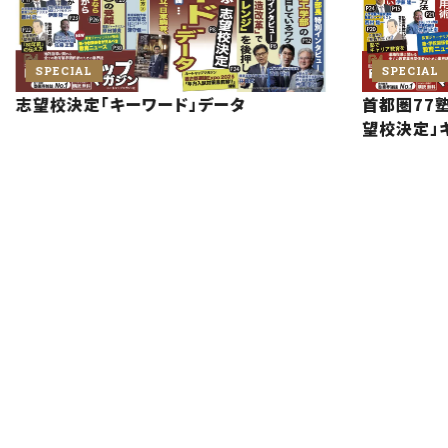
SPECIAL
SPECIAL
志望校決定「キーワード」データ
首都圏77塾
望校決定」
2026.6.5
新潮社「新潮QUE」に弊社取締役の西田が寄
お知らせ一覧
稿しました