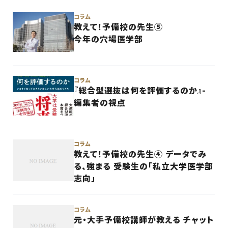
コラム
教えて！予備校の先生⑤
今年の穴場医学部
コラム
コラム
『総合型選抜は何を評価するのか』-
編集者の視点
コラム
コラム
教えて！予備校の先生④ データでみ
る、強まる 受験生の「私立大学医学部
志向」
コラム
コラム
元・大手予備校講師が教える チャット