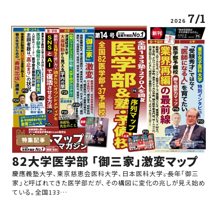
7/1
2026
特集記事
82大学医学部 「御三家」激変マップ
慶應義塾大学、東京慈恵会医科大学、日本医科大学――。長年「御三
家」と呼ばれてきた医学部だが、その構図に変化の兆しが見え始め
ている。全国133…