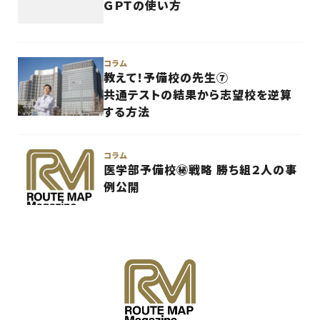
ＧＰＴの使い方
コラム
コラム
教えて！予備校の先生⑦
共通テストの結果から志望校を逆算
する方法
コラム
コラム
医学部予備校㊙戦略 勝ち組２人の事
例公開
コラム