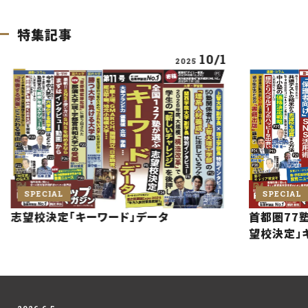
特集記事
10/1
2025
SPECIAL
SPECIAL
志望校決定「キーワード」データ
首都圏77塾
望校決定」