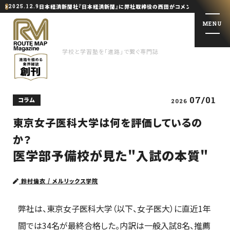
日本経済新聞社『日本経済新聞』に弊社取締役の西田がコメント提供しました
2025.12.9
MENU
学校と学習塾を「進路」で繋ぐ専門誌
07/01
コラム
2026
学校と学習塾を「進路」で繋ぐ専門誌
東京女子医科大学は何を評価しているの
か？
特集記事
医学部予備校が見た"入試の本質"
トップインタビュー
鈴村倫衣 /
メルリックス学院
会社概要
弊社は、東京女子医科大学（以下、女子医大）に直近1年
お問い合わせ・掲載依頼
間では34名が最終合格した。内訳は一般入試8名、推薦
著者一覧