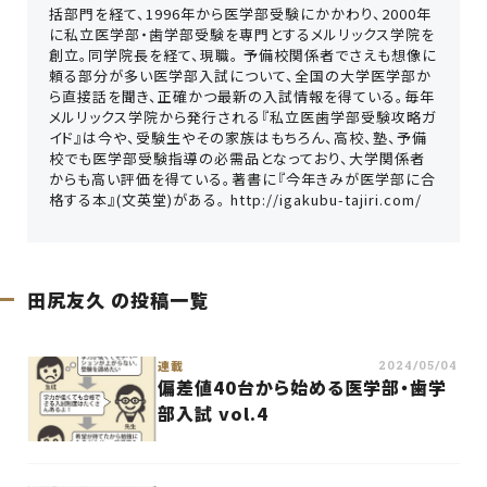
括部門を経て、1996年から医学部受験にかかわり、2000年
ログイン
に私立医学部・歯学部受験を専門とするメルリックス学院を
創立。同学院長を経て、現職。 予備校関係者でさえも想像に
頼る部分が多い医学部入試について、全国の大学医学部か
ら直接話を聞き、正確かつ最新の入試情報を得ている。毎年
メルリックス学院から発行される『私立医歯学部受験攻略ガ
イド』は今や、受験生やその家族はもちろん、高校、塾、予備
校でも医学部受験指導の必需品となっており、大学関係者
からも高い評価を得ている。著書に『今年きみが医学部に合
格する本』(文英堂)がある。 http://igakubu-tajiri.com/
田尻友久
の投稿一覧
連載
2024/05/04
偏差値40台から始める医学部・歯学
部入試 vol.4