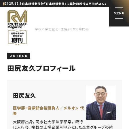
日本経済新聞社『日本経済新聞』に弊社取締役の西田がコメント提供しました
2025.12.9
MENU
学校と学習塾を「進路」で繋ぐ専門誌
AUTHOR
学校と学習塾を「進路」で繋ぐ専門誌
田尻友久プロフィール
特集記事
トップインタビュー
田尻友久
医学部・歯学部合格請負人／メルオン
代
会社概要
表
お問い合わせ・掲載依頼
大阪府出身。同志社大学法学部卒。 銀行
に入行後、複数の上場企業を中心とした企業グループの統
著者一覧