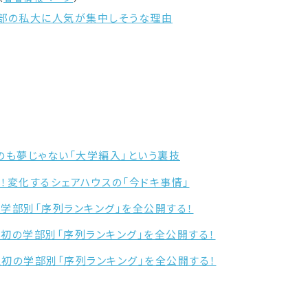
ど都市部の私大に人気が集中しそうな理由
するのも夢じゃない「大学編入」という裏技
増中！変化するシェアハウスの「今ドキ事情」
初の学部別「序列ランキング」を全公開する！
史上初の学部別「序列ランキング」を全公開する！
…史上初の学部別「序列ランキング」を全公開する！