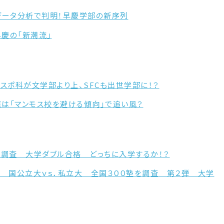
グデータ分析で判明！早慶学部の新序列
早慶の「新潮流」
は？ スポ科が文学部より上、SFCも出世学部に！？
 慶應は「マンモス校を避ける傾向」で追い風？
塾を調査 大学ダブル合格 どっちに入学するか！？
難関 国公立大ｖｓ．私立大 全国３００塾を調査 第２弾 大学