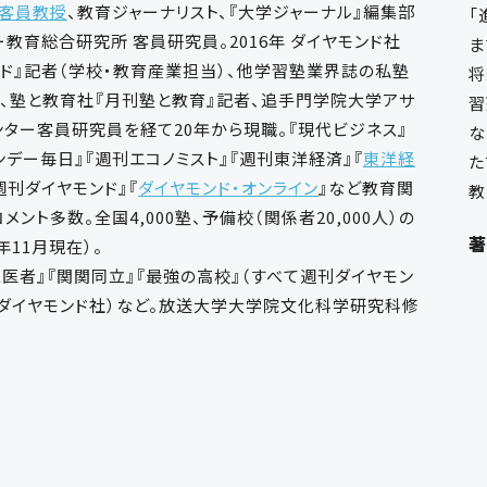
客員教授
、教育ジャーナリスト、『大学ジャーナル』編集部
「
教育総合研究所 客員研究員。2016年 ダイヤモンド社
ま
ンド』記者（学校・教育産業担当）、他学習塾業界誌の私塾
将
』、塾と教育社『月刊塾と教育』記者、追手門学院大学アサ
習
ンター客員研究員を経て20年から現職。『現代ビジネス』
な
ンデー毎日』『週刊エコノミスト』『週刊東洋経済』『
東洋経
た
週刊ダイヤモンド』『
ダイヤモンド・オンライン
』など教育関
教
メント多数。全国4,000塾、予備校（関係者20,000人）の
著
年11月現在）。
医者』『関関同立』『最強の高校』（すべて週刊ダイヤモン
S ダイヤモンド社）など。放送大学大学院文化科学研究科修