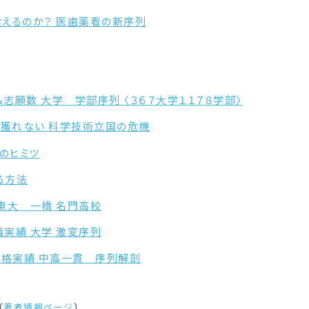
で食えるのか？ 医歯薬看の新序列
差値＆志願数 大学 学部序列 〈３６７大学１１７８学部〉
賞を獲れない 科学技術立国の危機
』のヒミツ
る方法
慶 東大 一橋 名門高校
就職実績 大学 激変序列
＆合格実績 中高一貫 序列解剖
（
著者情報ページ
）