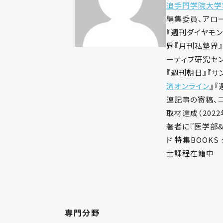
追手門学院大学
編集委員、アロー
『週刊ダイヤモ
界『月刊私塾界
ーティブ研究セ
『週刊朝日』『サ
済オンライン
』『
連記事の寄稿、コ
取材達成（2022
著者に『医学部&
ド 特集BOOK
士課程在籍中
専門分野