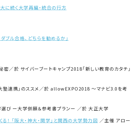
東工大に続く大学再編・統合の行方
学のダブル合格、どちらを勧めるか」
の秘密／於 サイバーブートキャンプ2018「新しい教育のカタチ」
塾連携」のススメ／於 allowEXPO2018 〜マナビ3.0を考
学選び ー大学併願＆参考書プランー ／於 大正大学
くる！ 「阪大・神大・関学」と関西の大学勢力図
／主催 アロー