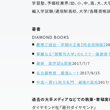
学習塾、予備校業界/幼、小、中、高、大、
編入学試験/通信制高校、大学/各種資格
著書
DIAMOND BOOKS
慶應三田会―学閥の王者【完全収録版】
2
華麗なる「御曹司大学」のヒミツ―偏差値
最新 医学部＆医者
2017/7/7
名古屋教育 最強ルート
2017/9/15
中高一貫VS地方名門 最強の高校
2017/
過去の大手メディアなどでの執筆・寄稿実
ダイヤモンド社『週刊ダイヤモンド』