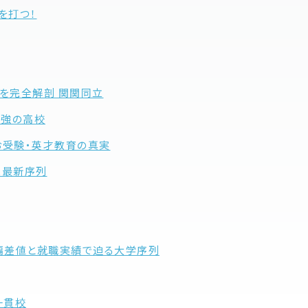
手を打つ！
私学を完全解剖 関関同立
 最強の高校
 お受験・英才教育の真実
ト＆最新序列
５年の偏差値と就職実績で迫る大学序列
一貫校