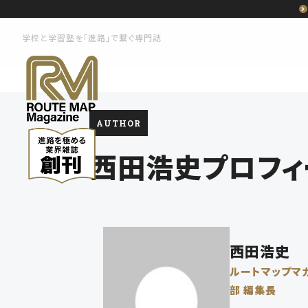
学校と学習塾を「進路」で繋ぐ専門誌
AUTHOR
西田浩史プロフィ
西田浩史
ルートマップマ
部 編集長