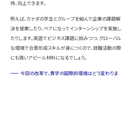
持、向上できます。
例えば、カナダの学生とグループを組んで企業の課題解
決を提案したり、ペアになってインターンシップを実施し
たりします。英語でビジネス課題に挑みつつ、グローバル
な環境で合意形成スキルが身につくので、就職活動の際
にも強いアピール材料になるでしょう。
今回の改革で、貴学の国際的環境はどう変わりま
すか
本学は年間約1400名以上の留学生（正規・交換・短期）
を受け入れており、キャンパスで共に学ぶ機会がありま
す。今回の改革では、海外大学の学事暦に合わせたプロ
グラムの提供などが可能になるので、協定大学からの留